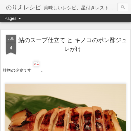
のりえレシピ
美味しいレシピ、星付きレストラン、絶品お取り寄せを紹介しています。
Pages
鮎のスープ仕立て と キノコのポン酢ジュ
JUN
4
レがけ
昨晩の夕食です
。