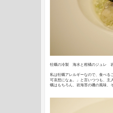
牡蠣の冷製 海水と柑橘のジュレ 
私は牡蠣アレルギーなので、食べる
可哀想になぁ。」と言いつつも、主
蠣はもちろん、岩海苔の磯の風味、