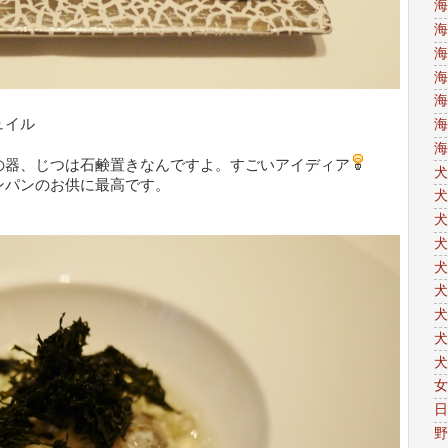
海
海
海
海
海
ュイル
海
海
の器、じつは石鹸置きなんですよ。すごいアイディア
犬
ンパンのお供に最高です。
犬
犬
犬
犬
犬
犬
犬
犬
女
日
野