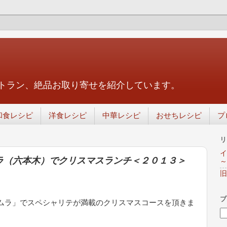
トラン、絶品お取り寄せを紹介しています。
和食レシピ
洋食レシピ
中華レシピ
おせちレシピ
プ
リ
イ
ラ（六本木）でクリスマスランチ＜２０１３＞
～
旧
ブ
モムラ」でスペシャリテが満載のクリスマスコースを頂きま