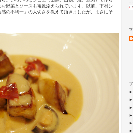
ちら。いろいろなジビエ（山鶏、山鶉、雉、鹿肉）で作ら
のお野菜とソースも複数添えられています。以前、下村シ
食感の不均一」の大切さを教えて頂きましたが、まさにそ
。
マ
ブ