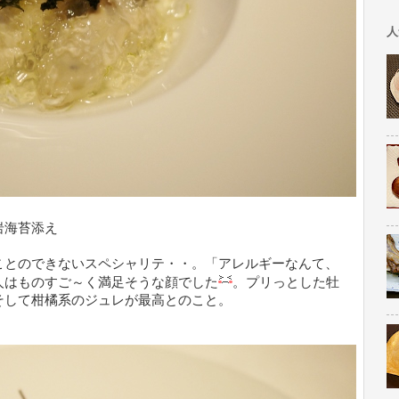
人
岩海苔添え
ことのできないスペシャリテ・・。「アレルギーなんて、
人はものすご～く満足そうな顔でした
。プリっとした牡
そして柑橘系のジュレが最高とのこと。