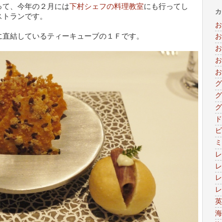
って、今年の２月には
下村シェフの料理教室
にも行ってし
カ
ストランです。
お
に直結しているティーキューブの１Ｆです。
お
お
お
お
グ
グ
グ
ド
ビ
ミ
レ
レ
レ
レ
英
海