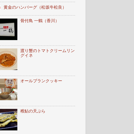
黄金のハンバーグ（松坂牛松良）
骨付鳥 一鶴（香川）
渡り蟹のトマトクリームリン
グイネ
オールブランクッキー
稚鮎の天ぷら