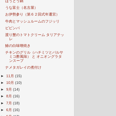
ほうとう鍋
うな富士（名古屋）
お伊勢参り（第６２回式年遷宮）
牛肉とマッシュルームのフジッリ
ビビンパ
渡り蟹のトマトクリーム タリアテッ
レ
鰆の白味噌焼き
チキンのグリル（ハチミツとバルサ
ミコ酢風味） と オニオングラタ
ンスープ
ナメタガレイの煮付け
►
11月
(15)
►
10月
(10)
►
9月
(14)
►
8月
(16)
►
7月
(18)
►
6月
(16)