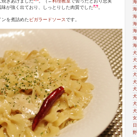
に焼きあげました
。（←
料理教室
で習ったとおり忠実
海
風味が強く出ており、しっとりした肉質でした
。
海
海
インを煮詰めた
ビガラードソース
です。
海
海
海
海
犬
犬
犬
犬
犬
犬
犬
犬
犬
女
日
野