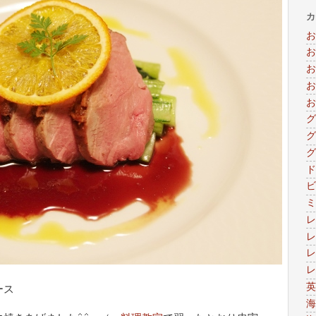
カ
お
お
お
お
お
グ
グ
グ
ド
ビ
ミ
レ
レ
レ
レ
英
ース
海