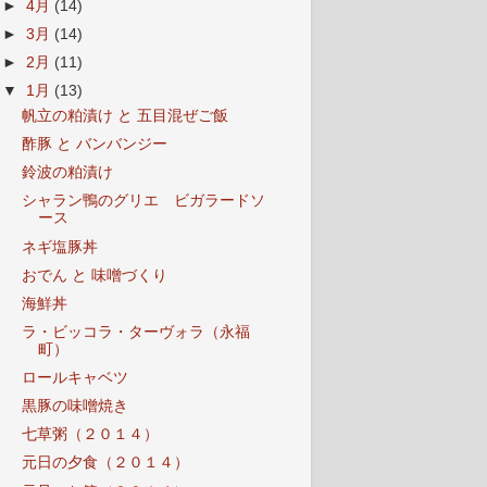
►
4月
(14)
►
3月
(14)
►
2月
(11)
▼
1月
(13)
帆立の粕漬け と 五目混ぜご飯
酢豚 と バンバンジー
鈴波の粕漬け
シャラン鴨のグリエ ビガラードソ
ース
ネギ塩豚丼
おでん と 味噌づくり
海鮮丼
ラ・ビッコラ・ターヴォラ（永福
町）
ロールキャベツ
黒豚の味噌焼き
七草粥（２０１４）
元日の夕食（２０１４）