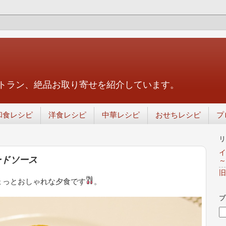
トラン、絶品お取り寄せを紹介しています。
和食レシピ
洋食レシピ
中華レシピ
おせちレシピ
プ
リ
イ
ードソース
～
旧
ょっとおしゃれな夕食です
。
ブ