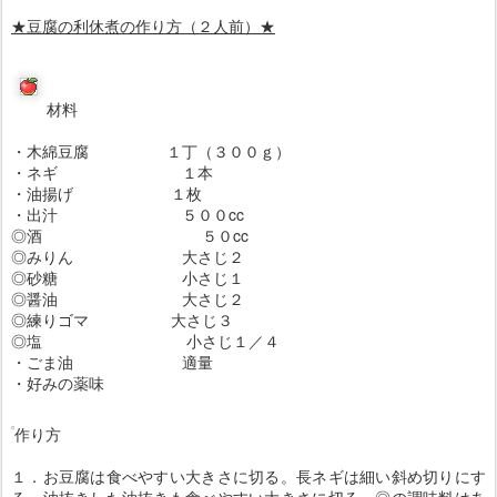
★豆腐の利休煮の作り方（２人前）★
材料
・木綿豆腐 １丁（３００ｇ）
・ネギ １本
・油揚げ １枚
・出汁 ５００cc
◎酒 ５０cc
◎みりん 大さじ２
◎砂糖 小さじ１
◎醤油 大さじ２
◎練りゴマ 大さじ３
◎塩 小さじ１／４
・ごま油 適量
・好みの薬味
作り方
１．お豆腐は食べやすい大きさに切る。長ネギは細い斜め切りにす
る。油抜きした油抜きも食べやすい大きさに切る。◎の調味料はあ