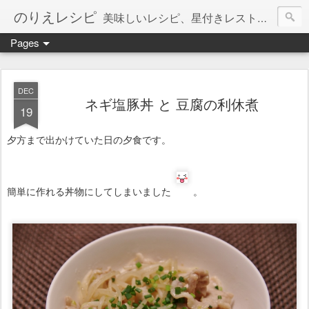
のりえレシピ
美味しいレシピ、星付きレストラン、絶品お取り寄せを紹介しています。
Pages
DEC
ネギ塩豚丼 と 豆腐の利休煮
19
夕方まで出かけていた日の夕食です。
簡単に作れる丼物にしてしまいました
。