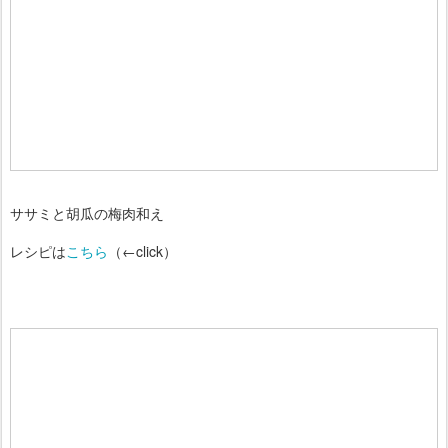
ササミと胡瓜の梅肉和え
レシピは
こちら
（←click）