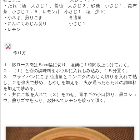
・たれ（酒 大さじ１、醤油 大さじ２、砂糖 小さじ１、昆布
茶 小さじ１．５、レモン汁 小さじ１、塩 少々）
・小ネギ、煎りごま 各適量
・にんにくみじん切り 小さじ１
・レモン
作り方
１．豚ロース肉は５cm幅に切り、塩麹に１時間以上つけておく。
２．（１）と◎の調味料をボウルに入れもみ込み、１５分置く。
３．フライパンにごま油適量とニンニクのみじん切りを入れて熱
し、２を強火で炒め、もやしを加える。火が通ったらたれの調味料
を加えて炒める。
４．丼にご飯を入れて（３）をのせ、青ネギの小口切り、黒コショ
ウ、煎りゴマをふり、お好みでレモンを絞って頂く。