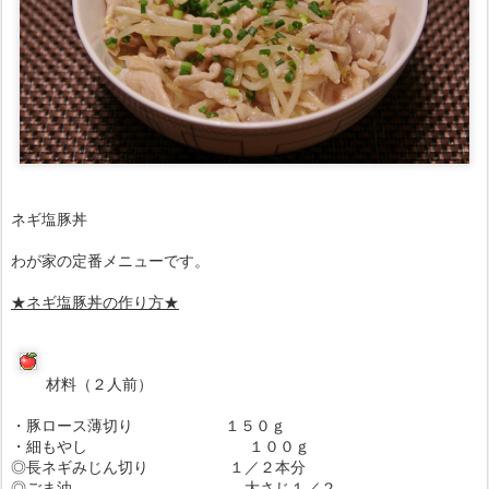
ネギ塩豚丼
わが家の定番メニューです。
★ネギ塩豚丼の作り方★
材料（２人前）
・豚ロース薄切り １５０ｇ
・細もやし １００ｇ
◎長ネギみじん切り １／２本分
◎ごま油 大さじ１／２