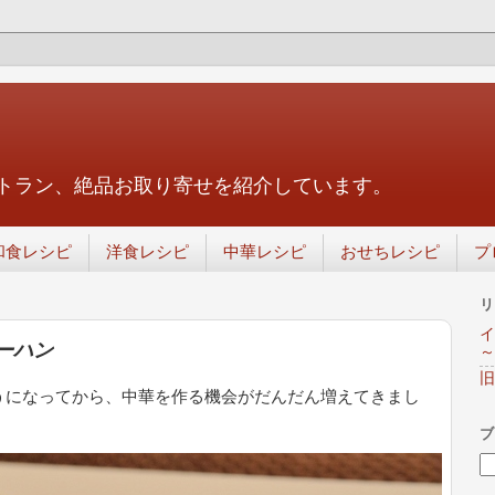
トラン、絶品お取り寄せを紹介しています。
和食レシピ
洋食レシピ
中華レシピ
おせちレシピ
プ
リ
イ
ーハン
～
旧
うになってから、中華を作る機会がだんだん増えてきまし
ブ