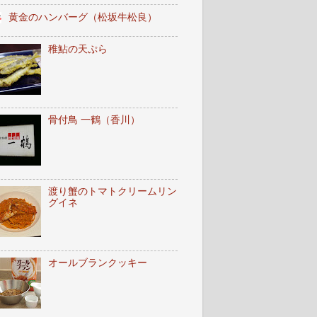
黄金のハンバーグ（松坂牛松良）
稚鮎の天ぷら
骨付鳥 一鶴（香川）
渡り蟹のトマトクリームリン
グイネ
オールブランクッキー