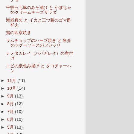
平牧三元豚のみそ漬け と かぼちゃ
のクリームチーズサラダ
海老真丈 と イカと三つ葉のゴマ酢
和え
鶏の西京焼き
ラムチョップのハーブ焼き と 魚介
のラグーソースのフジッリ
ナメタカレイ（ババガレイ）の煮付
け
エビの紙包み揚げ と タコチャーハ
ン
►
11月
(11)
►
10月
(14)
►
9月
(13)
►
8月
(12)
►
7月
(10)
►
6月
(10)
►
5月
(13)