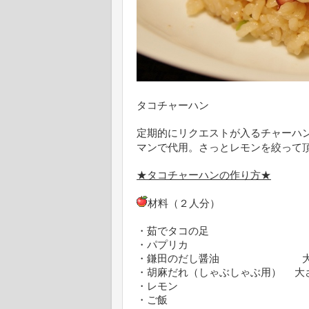
タコチャーハン
定期的にリクエストが入るチャーハ
マンで代用。さっとレモンを絞って
★タコチャーハンの作り方★
材料（２人分）
・茹でタコの足 
・パプリカ １
・鎌田のだし醤油 大
・胡麻だれ（しゃぶしゃぶ用） 大
・レモン １
・ご飯 ２