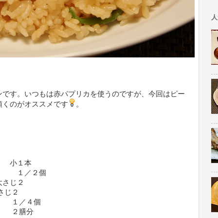
人
ンです。いつもは赤パプリカを使うのですが、今回はピー
頂くのがオススメです
。
小１本
／２個
さじ２
さじ２
／４個
膳分