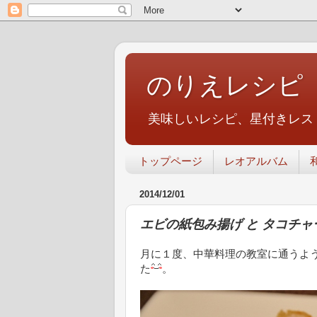
のりえレシピ
美味しいレシピ、星付きレス
トップページ
レオアルバム
2014/12/01
エビの紙包み揚げ と タコチャ
月に１度、中華料理の教室に通うよ
た
。