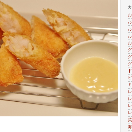
カ
お
お
お
お
お
グ
グ
グ
ド
ビ
ミ
レ
レ
レ
レ
英
海