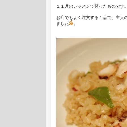
１１月のレッスンで習ったものです
お店でもよく注文する１品で、主人
ました
。