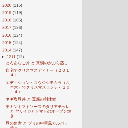
►
2020
(116)
►
2019
(119)
►
2018
(105)
►
2017
(126)
►
2016
(124)
►
2015
(124)
▼
2014
(147)
▼
12月
(12)
とろあなご丼 と 真鯛のかぶら蒸し
自宅でクリスマスディナー（２０１
４）
エディション・コウジシモムラ（六
本木）でクリスマスランチ＜２０
１４＞
ネギ塩豚丼 と 豆腐の利休煮
チキントマトソースのタリアテッレ
と ヤリイカとトマトのオーブン焼
き
豚の角煮 と ブリの中華風カルパッ
チョ