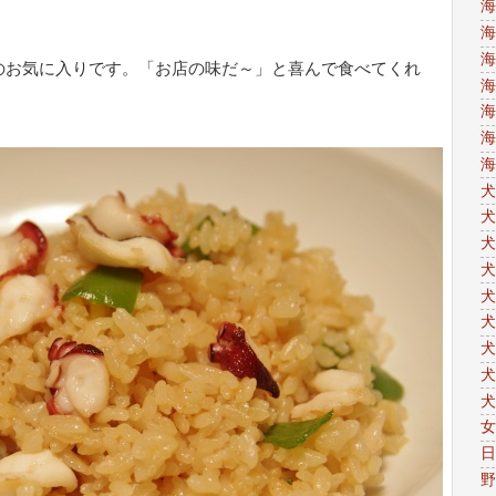
海
。
海
海
のお気に入りです。「お店の味だ～」と喜んで食べてくれ
海
海
海
海
犬
犬
犬
犬
犬
犬
犬
犬
犬
女
日
野