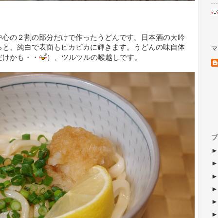
中心の２割の部分だけで作ったうどんです。日本酒の大吟
ると、純白で表面もピカピカに輝きます。うどんの味自体
マ
だけかも・・
）、ツルツルの喉越しです。
ブ