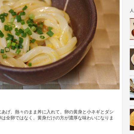
人
にあげ、熱々のまま丼に入れて、卵の黄身と小ネギとダシ
卵は全卵ではなく、黄身だけの方が濃厚な味わいになりま
。