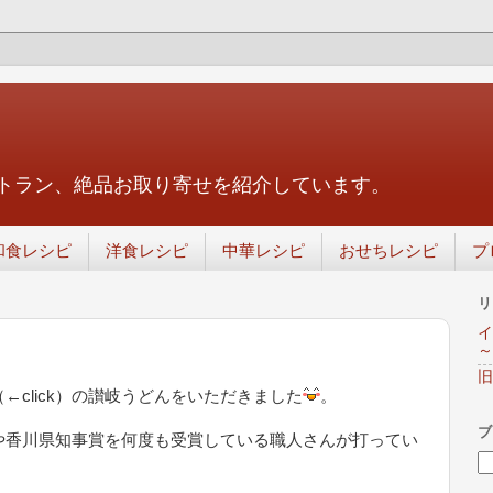
トラン、絶品お取り寄せを紹介しています。
和食レシピ
洋食レシピ
中華レシピ
おせちレシピ
プ
リ
イ
～
旧
（←click）の讃岐うどんをいただきました
。
ブ
や香川県知事賞を何度も受賞している職人さんが打ってい