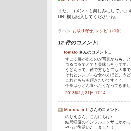
また、コメントも楽しみにしていま
URL欄も記入してくださいね。
ラベル:
お取り寄せ
,
レシピ（和食）
12 件のコメント:
tomato
さんのコメント...
すごく腰があるのが写真からも、と
つるつるでとても美味しそうです。
うどんって、茹で方もとても大事で
それとシンプルな食べ方ほど、うど
これどちらも頂きたいです＾＾
今夜はうどん食べたくなってきまし
2013年1月31日 17:14
Ｍａｓａｍｉ
さんのコメント...
のりえさん、こんにちは♪
結局軽度のインフルエンザにかかっ
やっと復活いたしました！