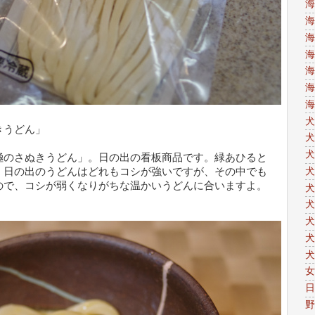
海
海
海
海
海
海
海
犬
きうどん」
犬
犬
極のさぬきうどん」。日の出の看板商品です。緑あひると
犬
。日の出のうどんはどれもコシが強いですが、その中でも
ので、コシが弱くなりがちな温かいうどんに合いますよ。
犬
犬
犬
犬
犬
女
日
野