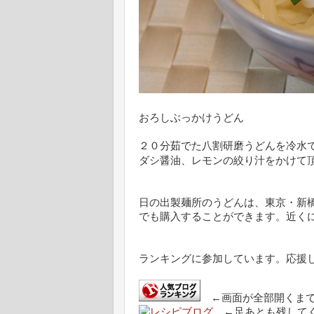
おろしぶっかけうどん
２０分茹でた八割研磨うどんを冷水
ダシ醤油、レモンの絞り汁をかけて
日の出製麺所のうどんは、東京・新
でも購入することができます。近く
ランキングに参加しています。応援
←画面が全部開くまで
←足あとも残してく