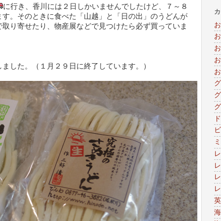
に行き、香川には２日しかいませんでしたけど、７～８
カ
ます。そのときに食べた「山越」と「日の出」のうどんが
お
で取り寄せたり、物産展などで見つけたら必ず買っていま
お
お
お
しました。（１月２９日に終了しています。）
お
グ
グ
グ
ド
ビ
ミ
レ
レ
レ
レ
英
海