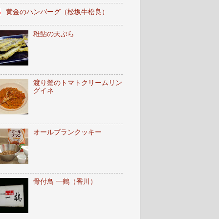
黄金のハンバーグ（松坂牛松良）
稚鮎の天ぷら
渡り蟹のトマトクリームリン
グイネ
オールブランクッキー
骨付鳥 一鶴（香川）