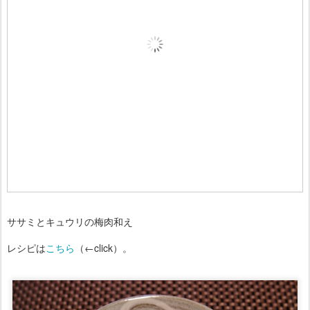
ササミとキュウリの梅肉和え
レシピは
こちら
（←click）。