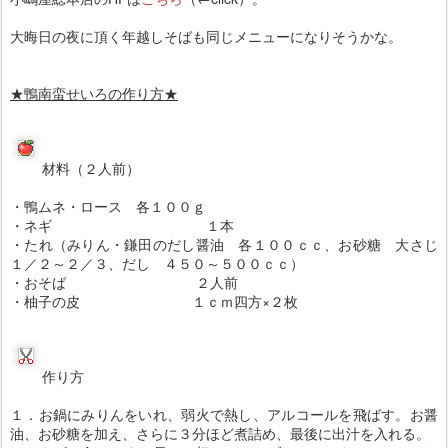
大晦日の夜に頂く年越しそばも同じメニューになりそうかな。
★鴨南蛮せいろの作り方★
材料（２人前）
・鴨ムネ・ロース 各１００ｇ
・ネギ １本
・たれ（みりん・鎌田のだし醤油 各１００ｃｃ、お砂糖 大さじ
１／２～２／３、だし ４５０～５００ｃｃ）
・おそば ２人前
・柚子の皮 １ｃｍ四方×２枚
作り方
１．お鍋にみりんをいれ、弱火で熱し、アルコールを飛ばす。お醤
油、お砂糖を加え、さらに３分ほど煮詰め、最後に出汁を入れる。