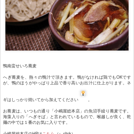
鴨南蛮せいろ蕎麦
へぎ蕎麦を、熱々の鴨汁で頂きます。鴨がなければ鶏でもOKです
が、鴨のほうがやっぱり上品で香り高いお出汁に仕上がります。ネ
ギはしっかり焼いてから加えてください
。
お蕎麦は、いつもの通り「小嶋屋総本店」の魚沼手繰り蕎麦
です。
海藻入りの「へぎそば」と言われているもので、喉越しが良く、乾
麺の中では１
番のお気に入りです
。
小嶋屋
総本店のHPは
こちら
（←click）。