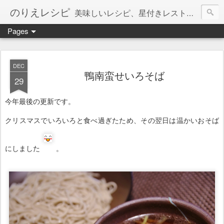
のりえレシピ
美味しいレシピ、星付きレストラン、絶品お取り寄せを紹介しています。
Pages
DEC
鴨南蛮せいろそば
29
今年最後の更新です。
クリスマスでいろいろと食べ過ぎたため、その翌日は温かいおそば
にしました
。