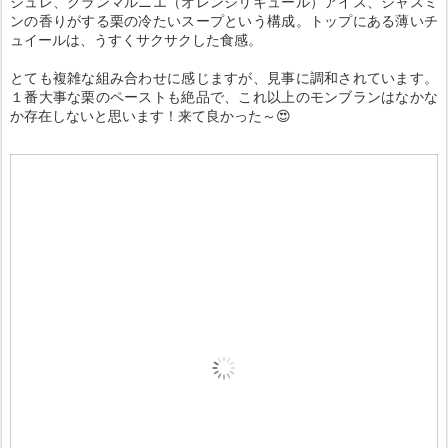
ジュレ、グランマルニエ（オレンジリキュール）アイス、ジャスミ
ンの香りがする栗の冷たいスープという構成。トップにある薄いチ
ュイールは、うすくサクサクした食感。
とても複雑な組み合わせに感じますが、見事に調和されています。
１番大事な栗のペーストも絶品で、これ以上のモンブランはなかな
か存在しないと思います！来て良かった～😍