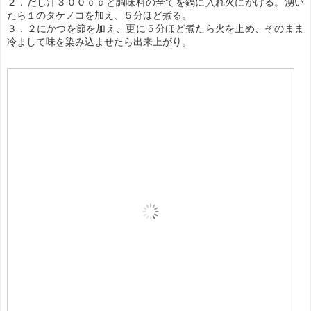
２．だし汁３００ｃｃと調味料の全てを鍋に入れ火にかける。湧い
たら１のタケノコを加え、５分ほど煮る。
３．２にかつを節を加え、更に５分ほど煮たら火を止め、そのまま
冷まして味を染み込ませたら出来上がり。