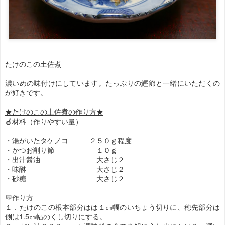
たけのこの土佐煮
濃いめの味付けにしています。たっぷりの鰹節と一緒にいただくの
が好きです。
★たけのこの土佐煮の作り方★
🍎材料（作りやすい量）
・湯がいたタケノコ ２５０ｇ程度
・かつお削り節 １０ｇ
・出汁醤油 大さじ２
・味醂 大さじ２
・砂糖 大さじ２
💬作り方
１．たけのこの根本部分はは１㎝幅のいちょう切りに、穂先部分は
側は1.5㎝幅のくし切りにする。