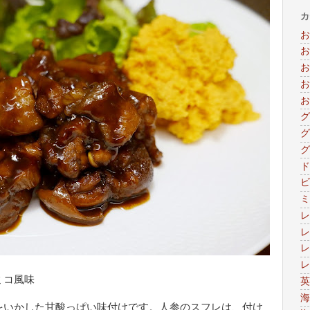
カ
お
お
お
お
お
グ
グ
グ
ド
ビ
ミ
レ
レ
レ
レ
ミコ風味
英
海
をいかした甘酸っぱい味付けです。人参のスフレは、付け