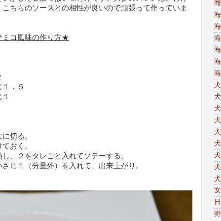
海
、こちらのソースとの相性が良いので頑張って作っていま
海
海
サミコ風味の作り方★
海
海
海
海
２
犬
．５
１
犬
犬
犬
犬
大に切る。
犬
けておく。
犬
熱し、２をタレごと入れてソテーする。
小さじ１（分量外）を入れて、出来上がり。
犬
犬
女
日
野