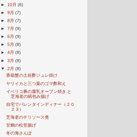
►
10月
(6)
►
9月
(7)
►
8月
(7)
►
7月
(9)
►
6月
(9)
►
5月
(8)
►
4月
(8)
►
3月
(8)
▼
2月
(8)
香箱蟹の土佐酢ジュレ掛け
ヤリイカと三つ葉のゴマ酢和え
イベリコ豚の腐乳オーブン焼き と
芝海老の紙包み揚げ
自宅でバレンタインディナー（２０
２３）
芝海老のチリソース煮
甘鯛の松笠揚げ
冬の海さんぽ