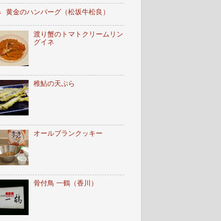
黄金のハンバーグ（松坂牛松良）
渡り蟹のトマトクリームリン
グイネ
稚鮎の天ぷら
オールブランクッキー
骨付鳥 一鶴（香川）