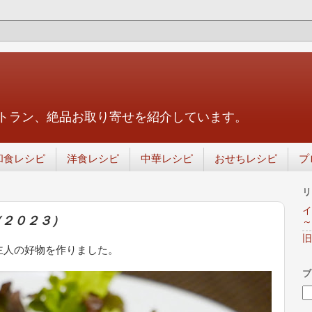
トラン、絶品お取り寄せを紹介しています。
和食レシピ
洋食レシピ
中華レシピ
おせちレシピ
プ
リ
イ
（２０２３）
～
旧
主人の好物を作りました。
ブ