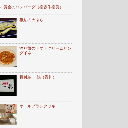
黄金のハンバーグ（松坂牛松良）
稚鮎の天ぷら
渡り蟹のトマトクリームリン
グイネ
骨付鳥 一鶴（香川）
オールブランクッキー