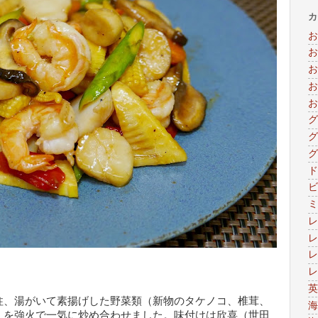
カ
お
お
お
お
お
グ
グ
グ
ド
ビ
ミ
レ
レ
レ
レ
英
柱、湯がいて素揚げした野菜類（新物のタケノコ、椎茸、
海
）を強火で一気に炒め合わせました。味付けは欣喜（世田