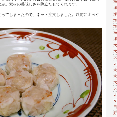
海
のみ。素材の美味しさを際立たせてくれます。
海
海
なってしまったので、ネット注文しました。以前に比べや
。
海
海
海
海
犬
犬
犬
犬
犬
犬
犬
犬
犬
女
日
野