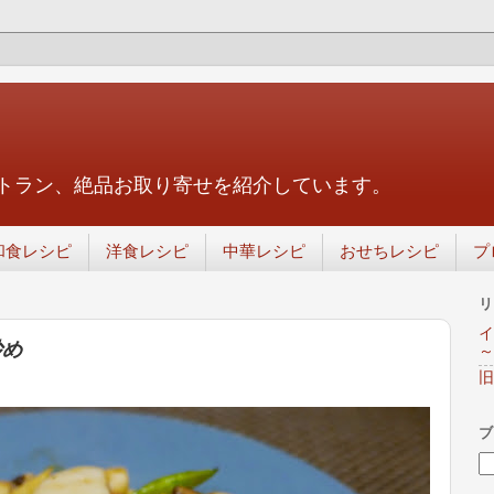
トラン、絶品お取り寄せを紹介しています。
和食レシピ
洋食レシピ
中華レシピ
おせちレシピ
プ
リ
イ
炒め
～
旧
ブ