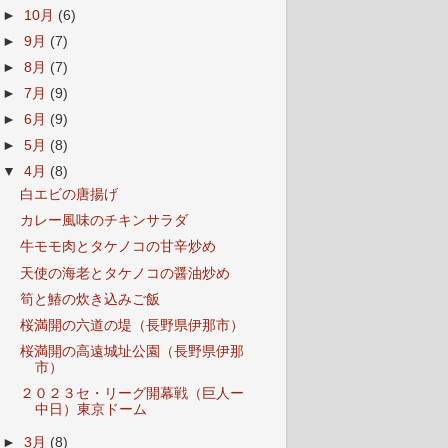
►
10月
(6)
►
9月
(7)
►
8月
(7)
►
7月
(9)
►
6月
(9)
►
5月
(8)
▼
4月
(8)
白エビの唐揚げ
カレー風味のチキンサラダ
牛モモ肉とタケノコの甘辛炒め
天使の海老とタケノコの醤油炒め
筍と鰆の炊き込みご飯
桜満開の六道の堤（長野県伊那市）
桜満開の高遠城址公園（長野県伊那
市）
２０２３セ・リーグ開幕戦（巨人ー
中日）東京ドーム
►
3月
(8)