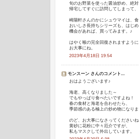
旬のお野菜を使った醤油炒め、絶対
帰宅してすぐに訪問してしまって、
崎陽軒さんのかにシュウマイは、食
おいしさ長持ちシリーズも、はじめ
機会があれば、買ってみます。♪
はやく喉の完全回復されますように
お大事にね。
2023年4月18日 19:54
モンスーン さんのコメント...
おはようございます♪
海老、高くなりました～
でもやっぱり食べたいですよね！
春の食材と海老を合わせたら、
季節感のある極上の炒め物になりま
のど、お大事になさってくださいね
黄砂に花粉に中々厄介ですが、
私もマスクして外出しています。