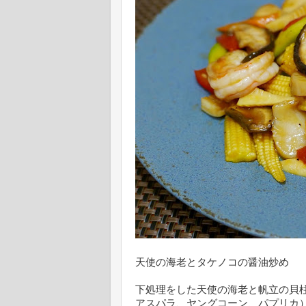
天使の海老とタケノコの醤油炒め
下処理をした天使の海老と帆立の貝
アスパラ、ヤングコーン、パプリカ