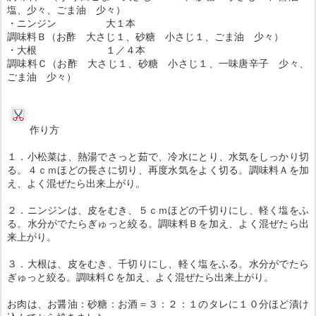
塩、少々、ごま油 少々）
・ニンジン 大１本
調味料Ｂ（お酢 大さじ１、砂糖 小さじ１、ごま油 少々）
・大根 １／４本
調味料Ｃ（お酢 大さじ１、砂糖 小さじ１、一味唐辛子 少々、
ごま油 少々）
作り方
１．小松菜は、熱湯でさっと茹で、冷水にとり、水気をしっかり切
る。４ｃｍほどの長さに切り、再度水気をよく切る。調味料Ａを加
え、よく混ぜたら出来上がり。
２．ニンジンは、皮をむき、５ｃｍほどの千切りにし、軽く塩をふ
る。水分がでたらぎゅっと絞る。調味料Ｂを加え、よく混ぜたら出
来上がり。
３．大根は、皮をむき、千切りにし、軽く塩をふる。水分がでたら
ぎゅっと絞る。調味料Ｃを加え、よく混ぜたら出来上がり。
お肉は、お醤油：砂糖：お酒＝３：２：１のタレに１０分ほど漬け