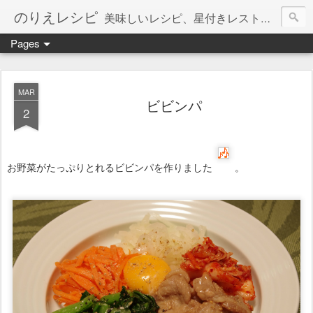
のりえレシピ
美味しいレシピ、星付きレストラン、絶品お取り寄せを紹介しています。
Pages
MAR
ビビンパ
2
お野菜がたっぷりとれるビビンパを作りました
。