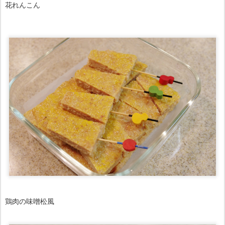
花れんこん
鶏肉の味噌松風