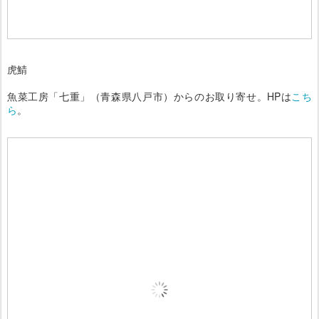
虎鯖
魚菜工房「七重」（青森県八戸市）からのお取り寄せ。HPは
こち
ら
。