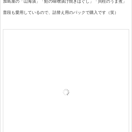
加島屋の「山海漬」「鮭の味噌漬け焼きほぐし」「貝柱のうま煮」
普段も愛用しているので、詰替え用のパックで購入です（笑）