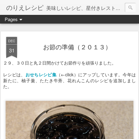
のりえレシピ
美味しいレシピ、星付きレストラン、絶品お取り寄せを紹介しています。
Pages
DEC
お節の準備（２０１３）
31
２９、３０日と丸２日間かけてお節作りを頑張りました。
レシピは、
おせちレシピ集
（←click）にアップしています。今年は
新たに、柚子羹、たたき牛蒡、花れんこんのレシピを追加しまし
た。