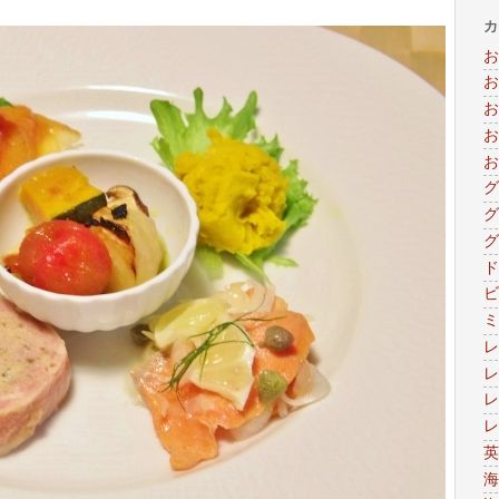
カ
お
お
お
お
お
グ
グ
グ
ド
ビ
ミ
レ
レ
レ
レ
英
海