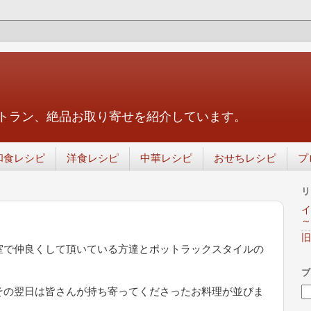
トラン、絶品お取り寄せを紹介しています。
和食レシピ
洋食レシピ
中華レシピ
おせちレシピ
プ
リ
イ
～
旧
室で仲良くして頂いている方達とポットラックスタイルの
ブ
その翌日は皆さんが持ち寄ってくださったお料理が並びま