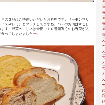
海
海
海
海
リネの３品はご持参いただいたお料理です。サーモンマリ
海
ライスやレモンとマッチしてますね。パテのお肉はすこし
みます。野菜のマリネは全部で１０種類近くのお野菜が入
海
ど食べてしまいました
。
海
犬
犬
犬
犬
犬
犬
犬
犬
犬
女
日
野