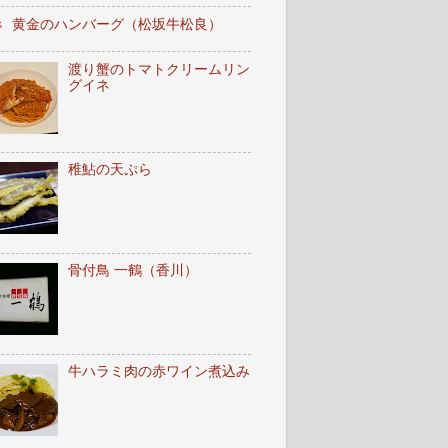
黄金のハンバーグ（松坂牛松良）
渡り蟹のトマトクリームリン
グイネ
稚鮎の天ぷら
骨付鳥 一鶴（香川）
牛ハラミ肉の赤ワイン煮込み