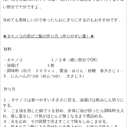
い部分で十分ですよ
。
冷めても美味しいので余ったらおにぎりにするのもおすすめです
。
★タケノコの混ぜご飯の作り方（作りやすい量）★
材料
・タケノコ １／２本（硬い部分でOK）
・油揚げ １枚
・調味料（出汁 ２００ｃｃ、醤油・みりん・砂糖 各大さじ１．
５、にんべんのつゆ（めんつゆ） 大さじ３）
作り方
１．タケノコは食べやすい大きさに切る。油揚げは粗みじん切りに
する。
２．ごま油を熱した鍋で１を炒め、全体に油が回ったら調味料を入
れ、落し蓋をし、汁気がほとんど無くなるまで煮詰める。
３．火を止め、その状態で冷ますことで味をしみこませる。
４．炊きたてご飯に３を混ぜたら出来上がり。お好みで塩をふる。