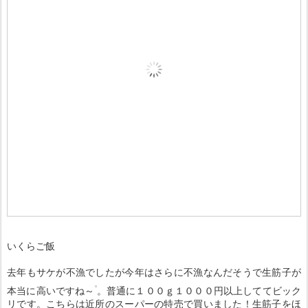
いくらご飯
去年もサケが不漁でしたが今年はさらに不漁なんだそうで生筋子が
本当に高いですね～
。普通に１００ｇ１０００円以上しててビック
リです。こちらは近所のスーパーの特売で買いました！生筋子をほ