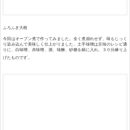
ふろふき大根
今回はオーブン煮で作ってみました。全く煮崩れせず、味もじっく
り染み込んで美味しく仕上がりました。土手味噌は京味のレシピ通
りに、白味噌、赤味噌、酒、味醂、砂糖を鍋に入れ、３０分練り上
げたものです
。