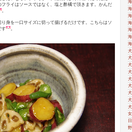
海
のフライはソースではなく、塩と酢橘で頂きます。かんだ
海
。
海
切り身を一口サイズに切って揚げるだけです。こちらはソ
海
です
。
海
海
海
犬
犬
犬
犬
犬
犬
犬
犬
犬
女
日
野