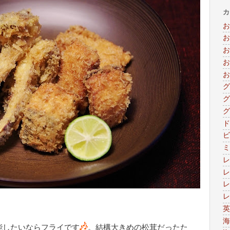
カ
お
お
お
お
お
グ
グ
グ
ド
ビ
ミ
レ
レ
レ
レ
英
海
能したいならフライです
。結構大きめの松茸だったた