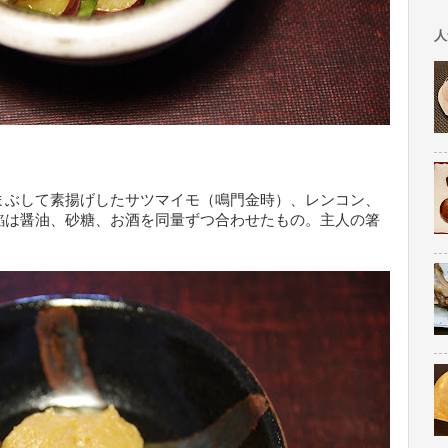
人
まぶして素揚げしたサツマイモ（鳴門金時）、レンコン、
餡は醤油、砂糖、お酒を同量ずつ合わせたもの。主人の箸