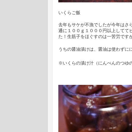
いくらご飯
去年もサケが不漁でしたが今年はさ
通に１００ｇ１０００円以上してて
た！生筋子をほぐすのは一苦労です
うちの醤油漬けは、醤油は使わずに
※いくらの漬け汁（にんべんのつゆ