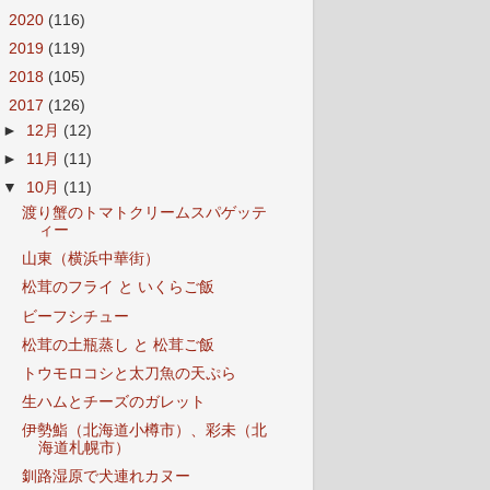
►
2020
(116)
►
2019
(119)
►
2018
(105)
▼
2017
(126)
►
12月
(12)
►
11月
(11)
▼
10月
(11)
渡り蟹のトマトクリームスパゲッテ
ィー
山東（横浜中華街）
松茸のフライ と いくらご飯
ビーフシチュー
松茸の土瓶蒸し と 松茸ご飯
トウモロコシと太刀魚の天ぷら
生ハムとチーズのガレット
伊勢鮨（北海道小樽市）、彩未（北
海道札幌市）
釧路湿原で犬連れカヌー