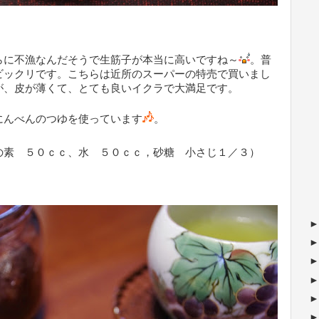
らに不漁なんだそうで生筋子が本当に高いですね～
。普
ビックリです。こちらは近所のスーパーの特売で買いまし
が、皮が薄くて、とても良いイクラで大満足です。
にんべんのつゆを使っています
。
の素 ５０ｃｃ、水 ５０ｃｃ，砂糖 小さじ１／３）