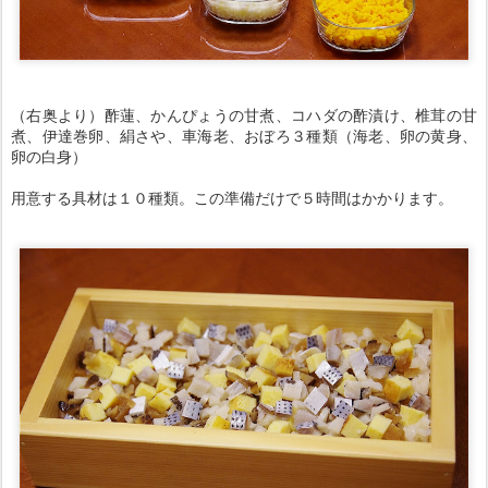
（右奥より）酢蓮、かんぴょうの甘煮、コハダの酢漬け、椎茸の甘
煮、伊達巻卵、絹さや、車海老、おぼろ３種類（海老、卵の黄身、
卵の白身）
用意する具材は１０種類。この準備だけで５時間はかかります。