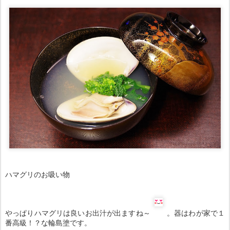
ハマグリのお吸い物
やっぱりハマグリは良いお出汁が出ますね～
。器はわが家で１
番高級！？な輪島塗です。