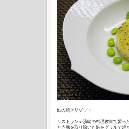
鮎の焼きリゾット
リストランテ濱崎の料理教室で習っ
と内臓を取り除いた鮎をグリルで焼