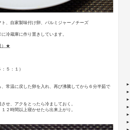
マト、自家製味付け卵、パルミジャーノチーズ
常に冷蔵庫に作り置きしています。
量）★
５：５：１）
ら、常温に戻した卵を入れ、再び沸騰してから６分半茹で
騰させ、アクをとったら冷ましておく。
、１２時間以上寝かせたら出来上がり。