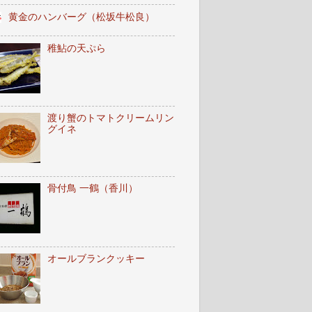
黄金のハンバーグ（松坂牛松良）
稚鮎の天ぷら
渡り蟹のトマトクリームリン
グイネ
骨付鳥 一鶴（香川）
オールブランクッキー