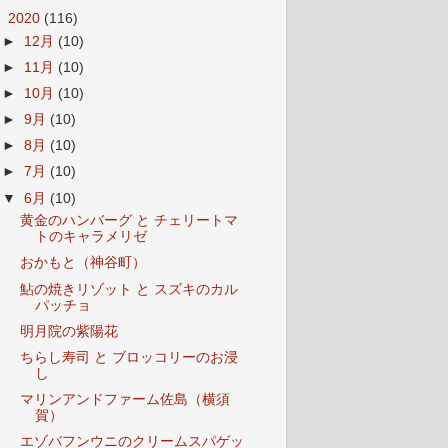
▼
2020
(116)
►
12月
(10)
►
11月
(10)
►
10月
(10)
►
9月
(10)
►
8月
(10)
►
7月
(10)
▼
6月
(10)
黄金のハンバーグ と チェリートマ
トのキャラメリゼ
おかもと（神谷町）
鮎の焼きリゾット と スズキのカル
パッチョ
明月院の紫陽花
ちらし寿司 と ブロッコリーのお浸
し
マリンアンドファーム佐島（横須
賀）
エゾバフンウニのクリームスパゲッ