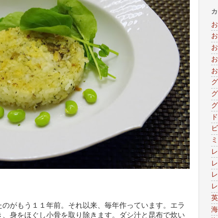
カ
お
お
お
お
お
グ
グ
グ
ド
ビ
ミ
レ
レ
レ
レ
英
たのがもう１１年前。それ以来、毎年作っています。エラ
海
き、身をほぐし小骨を取り除きます。ダシ汁と昆布で炊い