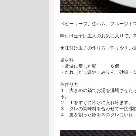
ベビーリーフ、生ハム、フルーツト
味付け玉子は主人のお気に入りで、
★味付け玉子の作り方（作りやすい
🍎材料
・常温に戻した卵 ６個
・たれ（だし醤油：みりん：砂糖＝
📝作り方
１．大きめの鍋でお湯を沸騰させた
る。
２．１をすぐに冷水に入れ冷ます。
３．タレの調味料を合わせて一度沸
４．皮を割った卵を３のタレにいれ