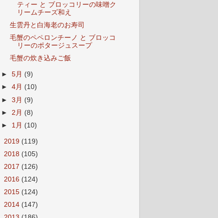
ティー と ブロッコリーの味噌ク
リームチーズ和え
生雲丹と白海老のお寿司
毛蟹のペペロンチーノ と ブロッコ
リーのポタージュスープ
毛蟹の炊き込みご飯
►
5月
(9)
►
4月
(10)
►
3月
(9)
►
2月
(8)
►
1月
(10)
►
2019
(119)
►
2018
(105)
►
2017
(126)
►
2016
(124)
►
2015
(124)
►
2014
(147)
►
2013
(186)