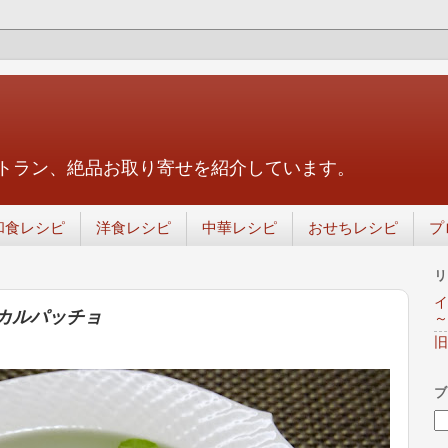
トラン、絶品お取り寄せを紹介しています。
和食レシピ
洋食レシピ
中華レシピ
おせちレシピ
プ
リ
イ
のカルパッチョ
～
旧
ブ