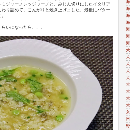
海
ルミジャーノレッジャーノと、みじん切りにしたイタリア
海
んわり詰めて、こんがりと焼き上げました。最後にバター
海
よ。
海
くらいになったら、、、
海
海
海
犬
犬
犬
犬
犬
犬
犬
犬
犬
女
日
野