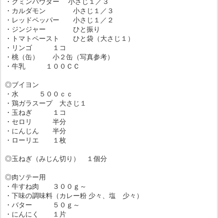
・クミンパウダー 小さじ１／３
・カルダモン 小さじ１／３
・レッドペッパー 小さじ１／２
・ジンジャー ひと振り
・トマトペースト ひと袋（大さじ１）
・リンゴ １コ
・桃（缶） 小２缶（写真参考）
・牛乳 １００ＣＣ
◎ブイヨン
・水 ５００ｃｃ
・鶏ガラスープ 大さじ１
・玉ねぎ １コ
・セロリ 半分
・にんじん 半分
・ローリエ １枚
◎玉ねぎ（みじん切り） １個分
◎肉ソテー用
・牛すね肉 ３００ｇ～
・下味の調味料（カレー粉 少々、塩 少々）
・バター ５０ｇ～
・にんにく １片