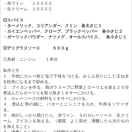
・赤ワイン １００ＣＣ
・生クリーム １００ＣＣ
◎スパイス
・ターメリック、コリアンダー、クミン 各大さじ１
・カイエンペッパー、クローブ、ブラックペッパー 各小さじ２
・ガーリックパウダー、ナツメグ、オールスパイス、 各小さじ１
◎デミグラスソース ５００ｇ
◎具材・ニンジン １本分
📝作り方
１．牛肉にカレー粉と塩で下味をつける。みじん切りにした玉ねぎ
を飴色になるまで炒める。
２．ブイヨンを作る。鶏ガラスープに野菜とローリエを加え２０分
煮込んだらローリエを取り除きミキサーにかける。
３．カレーソースの材料をミキサーにかける。
４．煮込む用の鍋に、バターとニンニクを入れ、牛肉をソテーす
る。
５．肉がしっかり焼けたら、赤ワイン、３のカレーソース、生クリ
ーム、ブイヨンを加える。（都度、よく混ぜ、沸騰したら次のもの
を加えること）
６．沸騰したら弱火にし、２時間ほど煮込む。