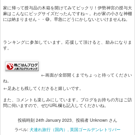
家に帰って授与品の木箱を開けてみてビックリ！伊勢神宮の授与大
麻はこんなにビッグサイズだったんですね～。わが家の小さな神棚
には納まりません・・😅。早急にどうにかしないといけませんね。
ランキングに参加しています。応援して頂けると、励みになりま
す。
←画面が全部開くまでちょっと待ってください
ね。
←足あとも残してくださると嬉しいです。
また、コメントも楽しみにしています。ブログをお持ちの方はご訪
問に伺いますので、ぜひURL欄も記入してくださいね。
投稿時刻
24th January 2023
、投稿者 Unknown さん
ラベル:
犬連れ旅行（国内）
英国ゴールデンレトリバー