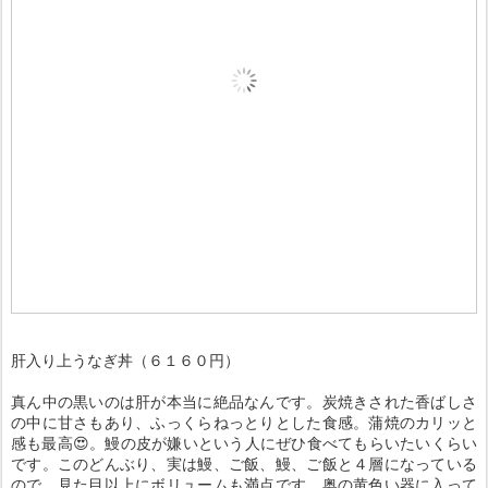
肝入り上うなぎ丼（６１６０円）
真ん中の黒いのは肝が本当に絶品なんです。炭焼きされた香ばしさ
の中に甘さもあり、ふっくらねっとりとした食感。蒲焼のカリッと
感も最高😍。鰻の皮が嫌いという人にぜひ食べてもらいたいくらい
です。このどんぶり、実は鰻、ご飯、鰻、ご飯と４層になっている
ので、見た目以上にボリュームも満点です。奥の黄色い器に入って