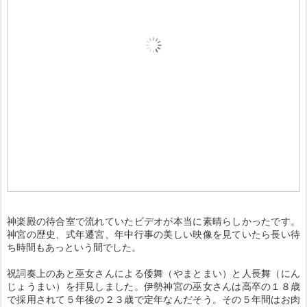
神楽殿の待合室で流れていたビデオが本当に素晴らしかったです。
神宮の歴史、式年遷宮、年中行事の美しい映像を見ていたら長い待
ち時間もあっという間でした。
祝詞奏上のあと巫女さんによる倭舞（やまとまい）と人長舞（にん
じょうまい）を拝見しました。伊勢神宮の巫女さんは高卒の１８歳
で採用されて５年後の２３歳で定年なんだそう。その５年間はお肉