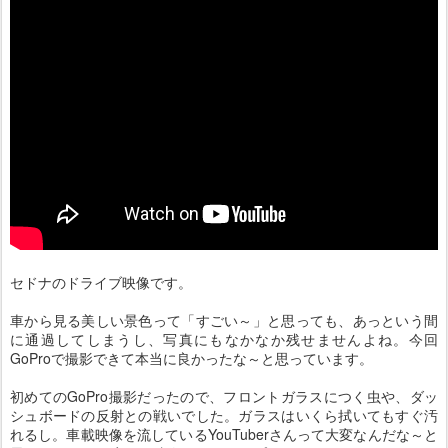
セドナのドライブ映像です。
車から見る美しい景色って「すごい～」と思っても、あっという間
に通過してしまうし、写真にもなかなか残せませんよね。今回
GoProで撮影できて本当に良かったな～と思っています。
初めてのGoPro撮影だったので、フロントガラスにつく虫や、ダッ
シュボードの反射との戦いでした。ガラスはいくら拭いてもすぐ汚
れるし。車載映像を流しているYouTuberさんって大変なんだな～と