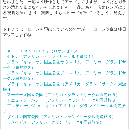
思いました。一応４Ｋ映像としてアップしてますが、４Ｋだとガラ
スの汚れが気になるかもしれません・・😅。あと、広角レンズによ
る視覚効果により、実際よりもスピードが出ているように見えま
す。
セドナではドローンも飛ばしているのですが、ドローン映像は後日
アップしますね。
・
Ａｌｌ Ｄａｙ Ｂａｂｙ（ロサンゼルス）
・
セドナ（アメリカ・グランドサークル周遊旅１）
・
グランドキャニオン国立公園サウスリム（アメリカ・グランドサ
ークル周遊旅２）
・
グランドキャニオン国立公園ノースリム（アメリカ・グランドサ
ークル周遊旅３）
・
ブライスキャニオン国立公園（アメリカ・グランドサークル周遊
旅４）
・
アーチーズ国立公園（アメリカ・グランドサークル周遊旅５）
・
モニュメントバレー（アメリカ・グランドサークル周遊旅６）
・
アンテロープキャニオン（アメリカ・グランドサークル周遊旅
７）
・
ザイオン国立公園（アメリカ・グランドサークル周遊旅８）
・
ラスベガス（アメリカ・グランドサークル周遊旅９）