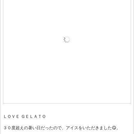
ＬＯＶＥ ＧＥＬＡＴＯ
３０度超えの暑い日だったので、アイスをいただきました😋。