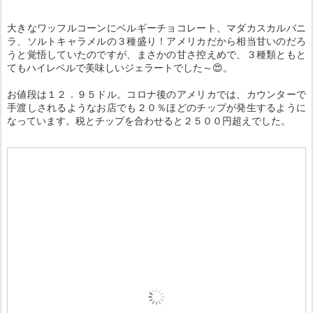
大きなワッフルコーンにベルギーチョコレート、マダカスカルバニ
ラ、ソルトキャラメルの３種盛り！アメリカだから相当甘いのだろ
うと覚悟していたのですが、まさかの甘さ控えめで、３種類ともと
てもハイレベルで美味しいジェラートでした～😍。
お値段は１２．９５ドル。コロナ後のアメリカでは、カウンターで
手渡しされるようなお店でも２０％ほどのチップが発生するように
なっています。税とチップを合わせると２５００円超えでした。