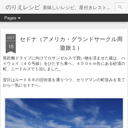
のりえレシピ
美味しいレシピ、星付きレストラン、絶品お取り寄せを紹介しています。
Pages
セドナ（アメリカ・グランドサークル周
OCT
15
遊旅１）
長距離ドライブに向けてロサンゼルスで買い物を済ませた後は、ハ
イウェイ（４０号線）をひたすら東へ。４００ｋｍ先にある砂漠の
町、ニードルズで１泊しました。
翌日はルート６６の旧街道を通りつつ、セリグマンの町並みを見て
から一気にセドナへ。