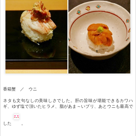
香箱蟹 ／ ウニ
ネタも文句なしの美味しさでした。肝の旨味が堪能できるカワハ
ギ、ゆず塩で頂いたヒラメ、脂があま～いブリ、あとウニも最高で
した
。