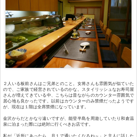
２人いる板前さんはご兄弟とのこと。女将さんも雰囲気が似ていた
ので、ご家族で経営されているのかな。スタイリッシュなお寿司屋
さんが増えてきている中、こちらは昔ながらのカウンター雰囲気で
居心地も良かったです。以前はカウンターのみ禁煙だったようです
が、現在は１階は全席禁煙になっています。
金沢からだとかなり遠いですが、能登半島を周遊していたり和倉温
泉に泊まった際には絶対に行くべきお店です。
私が「近所にあったら、月１で通いたくなるね～」と主人に話した