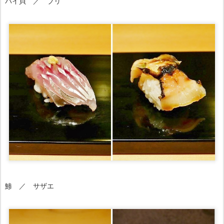
バイ貝 ／ ブリ
鯵 ／ サザエ