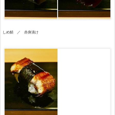
しめ鯖 ／ 赤身漬け