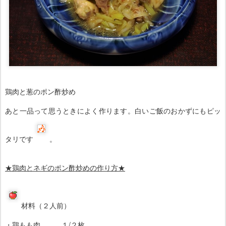
鶏肉と葱のポン酢炒め
あと一品って思うときによく作ります。白いご飯のおかずにもピッ
タリです
。
★鶏肉とネギのポン酢炒めの
作り方
★
材料（２人前）
・鶏もも肉 １/２枚