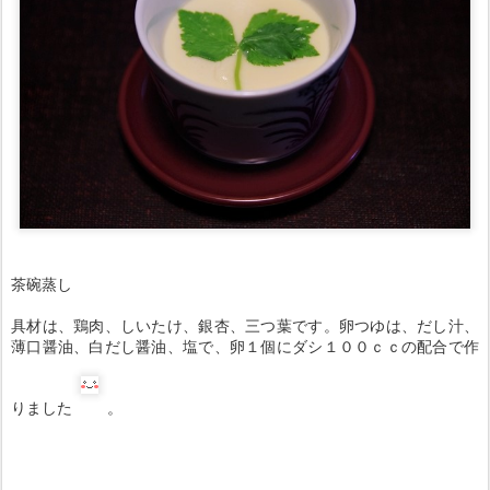
茶碗蒸し
具材は、鶏肉、しいたけ、銀杏、三つ葉です。卵つゆは、だし汁、
薄口醤油、白だし醤油、塩で、卵１個にダシ１００ｃｃの配合で作
りました
。