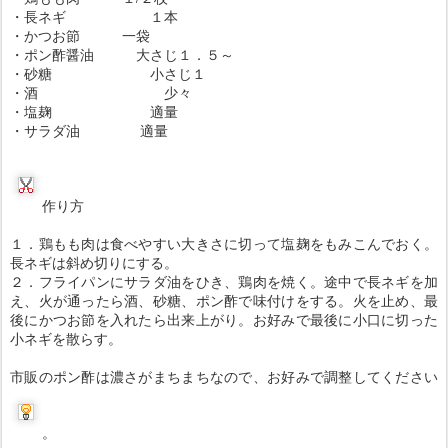
・長ネギ １本
・かつお節 一袋
・ポン酢醤油 大さじ１．５～
・砂糖 小さじ１
・酒 少々
・塩麹 適量
・サラダ油 適量
作り方
１．鶏もも肉は食べやすい大きさに切って塩麹をもみこんでおく。
長ネギは斜め切りにする。
２．フライパンにサラダ油をひき、鶏肉を焼く。途中で長ネギを加
え、火が通ったら酒、砂糖、ポン酢で味付けをする。火を止め、最
後にかつお節を入れたら出来上がり。お好みで最後に小口に切った
小ネギを散らす。
市販のポン酢は濃さがまちまちなので、お好みで調整してください
。