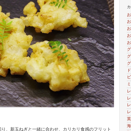
カ
お
お
お
お
お
グ
グ
グ
ド
ビ
ミ
レ
レ
レ
レ
英
海
切り、新玉ねぎと一緒に合わせ、カリカリ食感のフリット