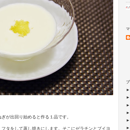
マ
ブ
ねぎが出回り始めると作る１品です。
、フタをして蒸し焼きにします。そこにゼラチンとブイヨ