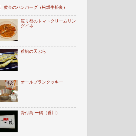
黄金のハンバーグ（松坂牛松良）
渡り蟹のトマトクリームリン
グイネ
稚鮎の天ぷら
オールブランクッキー
骨付鳥 一鶴（香川）