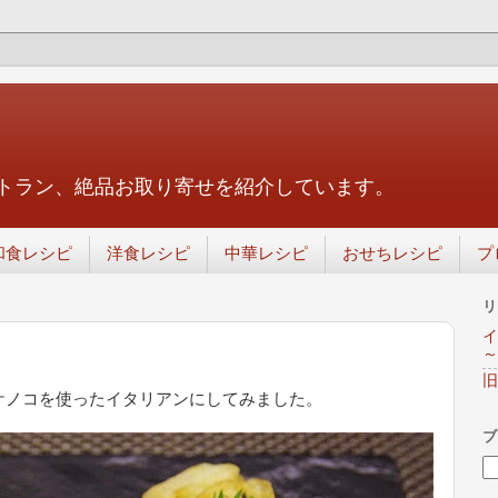
トラン、絶品お取り寄せを紹介しています。
和食レシピ
洋食レシピ
中華レシピ
おせちレシピ
プ
リ
イ
ト
～
旧
ケノコを使ったイタリアンにしてみました。
ブ