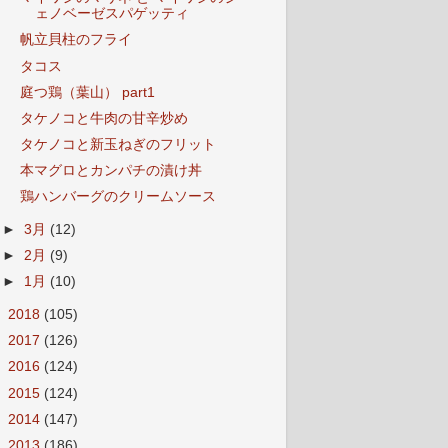
ェノベーゼスパゲッティ
帆立貝柱のフライ
タコス
庭つ鶏（葉山） part1
タケノコと牛肉の甘辛炒め
タケノコと新玉ねぎのフリット
本マグロとカンパチの漬け丼
鶏ハンバーグのクリームソース
►
3月
(12)
►
2月
(9)
►
1月
(10)
►
2018
(105)
►
2017
(126)
►
2016
(124)
►
2015
(124)
►
2014
(147)
►
2013
(186)