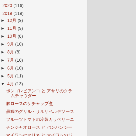
►
2020
(116)
▼
2019
(119)
►
12月
(9)
►
11月
(9)
►
10月
(8)
►
9月
(10)
►
8月
(8)
►
7月
(10)
►
6月
(10)
►
5月
(11)
▼
4月
(13)
ボンゴレビアンコ と アサリのクラ
ムチャウダー
豚ロースのケチャップ煮
黒鯛のグリル・サルサベルデソース
フルーツトマトの冷製カッペリーニ
チンジャオロース と バンバンジー
マイワシのマリネ と マイワシのジ