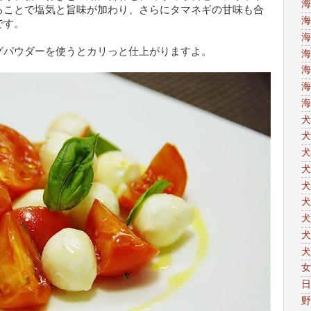
海
ることで塩気と旨味が加わり、さらにタマネギの甘味も合
海
です。
海
グパウダーを使うとカリっと仕上がりますよ。
海
海
海
海
犬
犬
犬
犬
犬
犬
犬
犬
犬
女
日
野