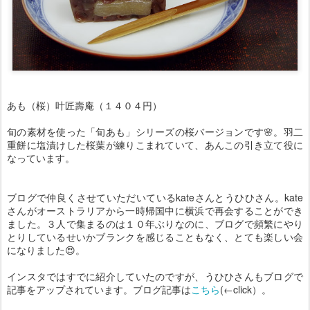
あも（桜）叶匠壽庵（１４０４円）
旬の素材を使った「旬あも」シリーズの桜バージョンです🌸。羽二
重餅に塩漬けした桜葉が練りこまれていて、あんこの引き立て役に
なっています。
ブログで仲良くさせていただいているkateさんとうひひさん。kate
さんがオーストラリアから一時帰国中に横浜で再会することができ
ました。３人で集まるのは１０年ぶりなのに、ブログで頻繁にやり
とりしているせいかブランクを感じることもなく、とても楽しい会
になりました😍。
インスタではすでに紹介していたのですが、うひひさんもブログで
記事をアップされています。ブログ記事は
こちら
(←click）。