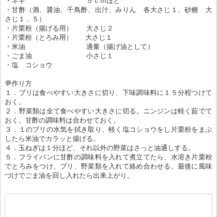
・ネギ ５ｃｍほど
・甘酢（酒、醤油、千鳥酢、出汁、みりん 各大さじ１、砂糖 大
さじ１．５）
・片栗粉（揚げる用） 大さじ２
・片栗粉（とろみ用） 大さじ１
・米油 適量（揚げ油として）
・ごま油 小さじ１
・塩 コショウ
💬作り方
１．ブリは食べやすい大きさに切り、下味調味料に１５分程つけて
おく。
２．野菜類は全て食べやすい大きさに切る。ニンジンは軽く茹でて
おく。甘酢の調味料は合わせておく。
３．１のブリの水気を拭き取り、軽く塩コショウをし片栗粉をまぶ
したら米油でカラッと揚げる。
４．玉ねぎは１分ほど、それ以外の野菜はさっと油通しする。
５．フライパンに甘酢の調味料を入れて煮立てたら、水溶き片栗粉
でとろみをつけ、ブリ、野菜類を入れて絡め合わせる。最後に風味
づけでごま油を回し入れたら出来上がり。