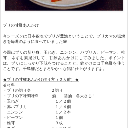
ブリの甘酢あんかけ
今シーズンは日本各地でブリが豊漁ということで、ブリカマの塩焼
きを毎週のように食べていました😆
今回はブリの切り身、玉ねぎ、ニンジン、パプリカ、ピーマン、椎
茸、ネギを素揚げして、甘酢あんかけにしてみました。ポイント
は、ブリにしっかり下味をつけることと、餡かけには千鳥酢を使う
ことです。千鳥酢だとまろやか～な餡に仕上がりますよ。
★ブリの甘酢あんかけ作り方（２人前）★
🍎材料
・ブリの切り身 ２切り
・ブリの下味調味料 酒、 醤油 各大さじ１
・玉ねぎ １／２個
・赤パプリカ １／４個
・ニンジン １／２本
・ピーマン １個
・椎茸 ３枚