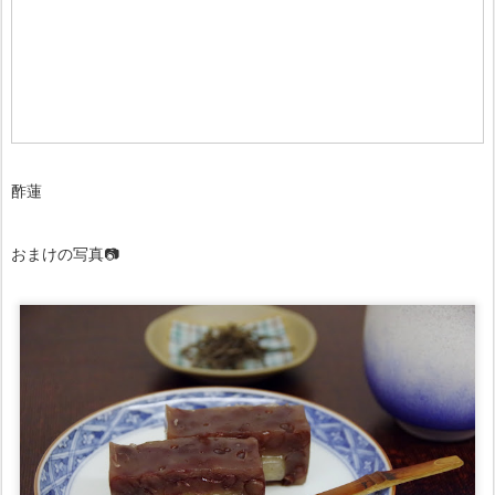
酢蓮
おまけの写真📷