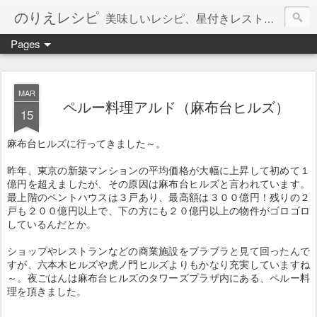
のりえレシピ
美味しいレシピ、星付きレストラン、絶品お取り寄せを紹介しています。
Pages
MAR
ペルー料理アルド（麻布台ヒルズ）
15
麻布台ヒルズに行ってきました～。
昨年、東京の新築マンションの平均価格が大幅に上昇して初めて１
億円を超えましたが、その原因は麻布台ヒルズと言われています。
最上階のペントハウスは３戸あり、最高額は３００億円！残りの２
戸も２００億円以上で、下の方にも２０億円以上の物件がゴロゴロ
しているんだとか。
ショップやレストランなどの商業施設をブラブラと見て回ったんで
すが、六本木ヒルズや虎ノ門ヒルズよりもかなり充実していますね
～。夜ごはんは麻布台ヒルズのタワーズプラザ内にある、ペルー料
理を頂きました。