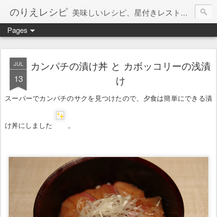
のりえレシピ
美味しいレシピ、星付きレストラン、絶品お取り寄せを紹介しています。
Pages
カンパチの漬け丼 と カボッコリーの浅漬
JUL
13
け
スーパーでカンパチのサクを見つけたので、夕食は簡単にできる漬
け丼にしました
。