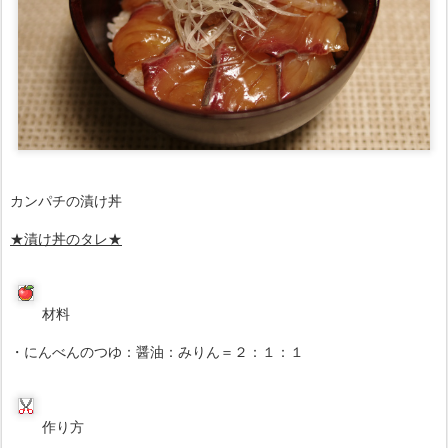
カンパチの漬け丼
★漬け丼のタレ
★
材料
・にんべんのつゆ：醤油：みりん＝２：１：１
作り方