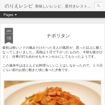
のりえレシピ
美味しいレシピ、星付きレストラン、絶品お取り寄せを紹介しています。
Pages
JAN
ナポリタン
15
最初は軽いノドの痛みだけだった主人の風邪が、思った以上に酷く
なってしまいました。高熱は１日で下がったものの、今朝も咳がひ
どく、仕事の打ち合わせもキャンセルにしてもらったようです。
この連休中はほとんどお料理らしいことはしなかったので、１０日
くらい前のお節に飽きた頃に食べた夕食です。