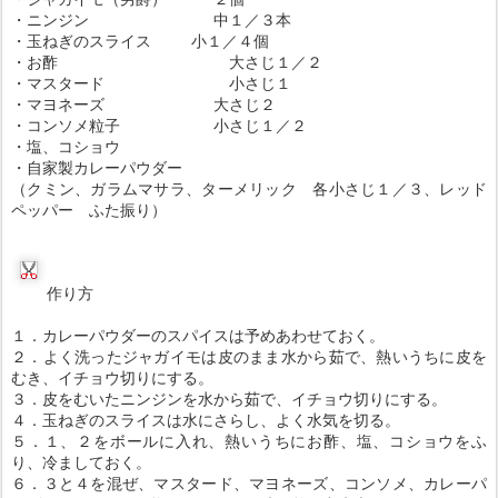
・ニンジン 中１／３本
・玉ねぎのスライス 小１／４個
・お酢 大さじ１／２
・マスタード 小さじ１
・マヨネーズ 大さじ２
・コンソメ粒子 小さじ１／２
・塩、コショウ
・自家製カレーパウダー
（クミン、ガラムマサラ、ターメリック 各小さじ１／３、レッド
ペッパー ふた振り）
作り方
１．カレーパウダーのスパイスは予めあわせておく。
２．よく洗ったジャガイモは皮のまま水から茹で、熱いうちに皮を
むき、イチョウ切りにする。
３．皮をむいたニンジンを水から茹で、イチョウ切りにする。
４．玉ねぎのスライスは水にさらし、よく水気を切る。
５．１、２をボールに入れ、熱いうちにお酢、塩、コショウをふ
り、冷ましておく。
６．３と４を混ぜ、マスタード、マヨネーズ、コンソメ、カレーパ