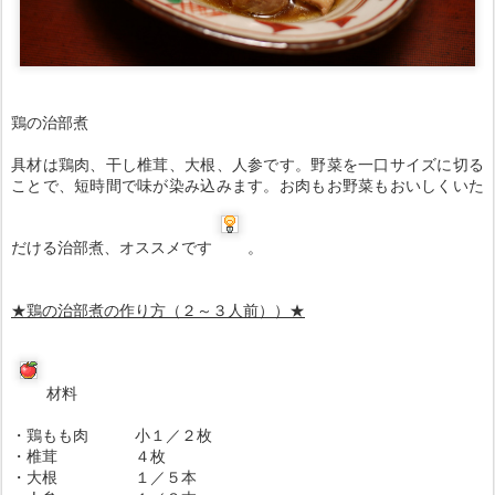
鶏の治部煮
具材は鶏肉、干し椎茸、大根、人参です。野菜を一口サイズに切る
ことで、短時間で味が染み込みます。お肉もお野菜もおいしくいた
だける治部煮、オススメです
。
★鶏の治部煮の作り方（２～３人前））★
材料
・鶏もも肉 小１／２枚
・椎茸 ４枚
・大根 １／５本