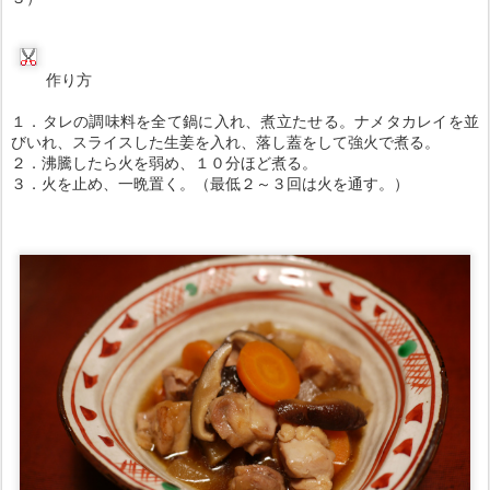
作り方
１．タレの調味料を全て鍋に入れ、煮立たせる。ナメタカレイを並
びいれ、スライスした生姜を入れ、落し蓋をして強火で煮る。
２．沸騰したら火を弱め、１０分ほど煮る。
３．火を止め、一晩置く。（最低２～３回は火を通す。）