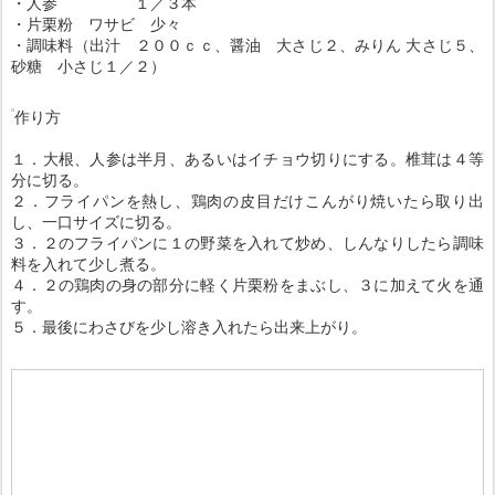
・人参 １／３本
・片栗粉 ワサビ 少々
・調味料（出汁 ２００ｃｃ、醤油 大さじ２、みりん 大さじ５、
砂糖 小さじ１／２）
作り方
１．大根、人参は半月、あるいはイチョウ切りにする。椎茸は４等
分に切る。
２．フライパンを熱し、鶏肉の皮目だけこんがり焼いたら取り出
し、一口サイズに切る。
３．２のフライパンに１の野菜を入れて炒め、しんなりしたら調味
料を入れて少し煮る。
４．２の鶏肉の身の部分に軽く片栗粉をまぶし、３に加えて火を通
す。
５．最後にわさびを少し溶き入れたら出来上がり。